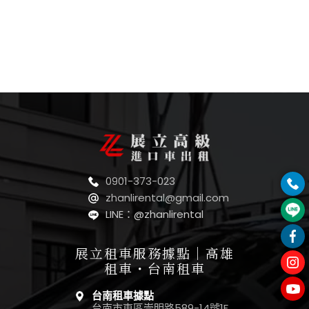
0901-373-023
zhanlirental@gmail.com
LINE：@zhanlirental
展立租車服務據點｜高雄
租車・台南租車
台南租車據點
台南市東區崇明路589-14號1F