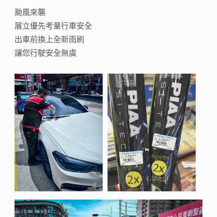
颱風來襲
展立優先考量行車安全
出車前換上全新雨刷
讓您行駛安全無虞