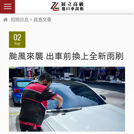
相關訊息
> 訊息文章
02
Sep
颱風來襲 出車前換上全新雨刷