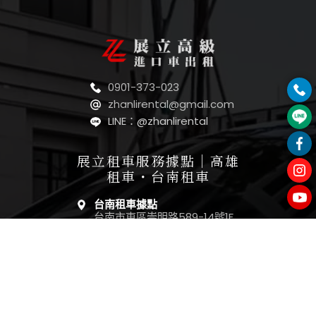
0901-373-023
zhanlirental@gmail.com
LINE：@zhanlirental
展立租車服務據點｜高雄
租車・台南租車
台南租車據點
台南市東區崇明路589-14號1F
高雄租車據點
高雄市仁武區鳳仁路214-6號1F
租車服務項目｜BMW・賓
士・阿法 Alphard・